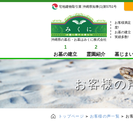
宅地建物取引業 沖縄県知事(1)第5751号
お客様満足
度!
お墓の建立
実績多数!
沖縄県の墓石・お墓はみくに株式会社
1
2
お墓の建立
霊園紹介
墓じま
お客様の
トップページ
お客様の声一覧
お