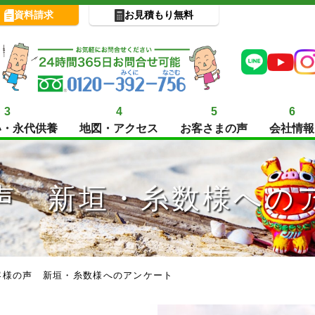
資料請求
お見積もり無料
3
4
5
6
い・永代供養
地図・アクセス
お客さまの声
会社情報
声 新垣・糸数様への
客様の声 新垣・糸数様へのアンケート