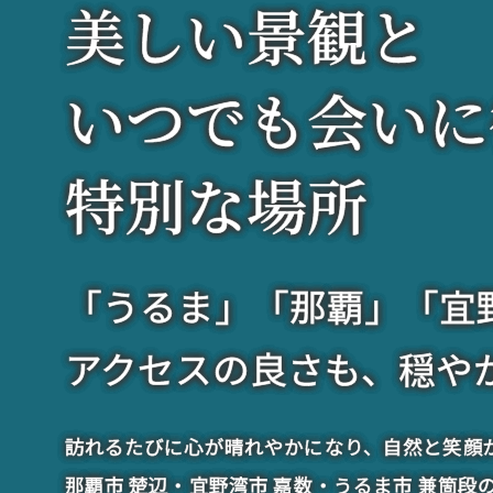
美
しい景観と
いつでも会いに
特別な場所
「うるま」「那覇」「宜
アクセスの良さも、穏や
訪れるたびに心が晴れやかになり、自然と笑顔
那覇市 楚辺・宜野湾市 嘉数・うるま市 兼箇