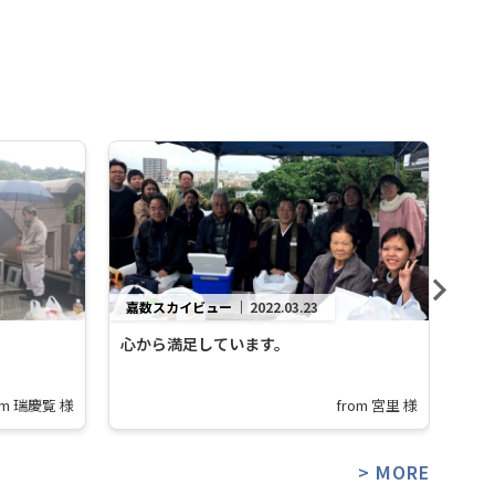
嘉数スカイビュー
｜
2022.03.23
嘉
心から満足しています。
将
で
om 瑞慶覧 様
from 宮里 様
> MORE