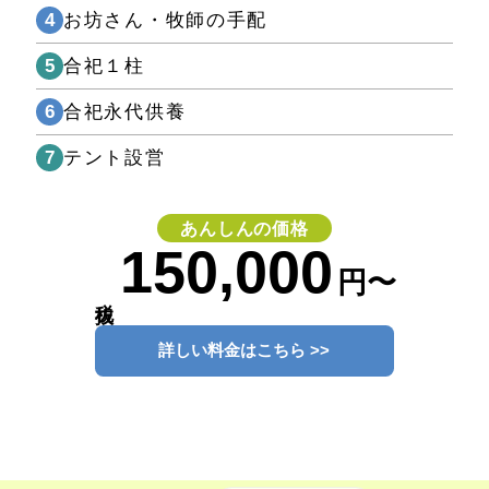
4
お坊さん・牧師の手配
5
合祀１柱
6
合祀永代供養
7
テント設営
あんしんの価格
150,000
円〜
税抜
詳しい料金はこちら >>